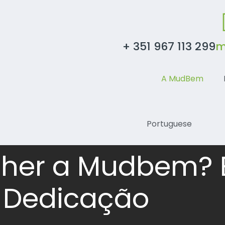
+ 351 967 113 299
m
A MudBem
Portuguese
lher a Mudbem? E
 Dedicação