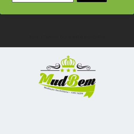
Sem imóveis para está pesquisa
CONTATO
Praceta José Leite de Vasconcelos 4, 2845-150 Amora